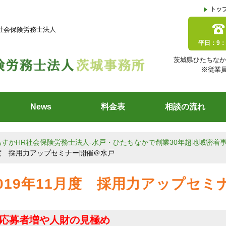
トッ
R社会保険労務士法人
平日：9：
茨城県ひたちなか
※従業
News
料金表
相談の流れ
あすかHR社会保険労務士法人-水戸・ひたちなかで創業30年超地域密着
度 採用力アップセミナー開催＠水戸
2019年11月度 採用力アップセ
応募者増や人財の見極め