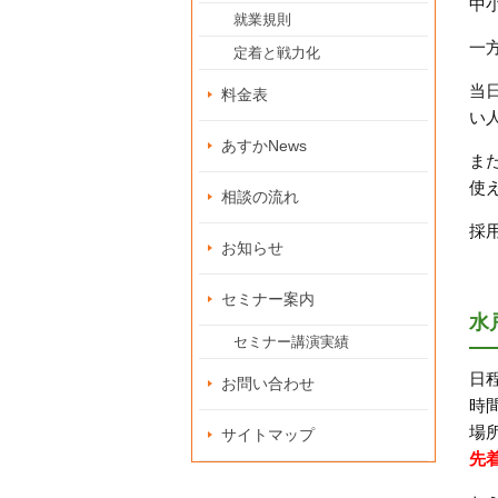
中
就業規則
一
定着と戦力化
当
料金表
い
あすかNews
ま
使
相談の流れ
採
お知らせ
セミナー案内
水
セミナー講演実績
日程
お問い合わせ
時間
場
サイトマップ
先着