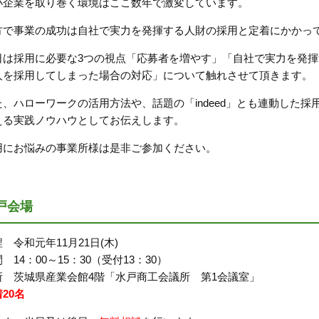
小企業を取り巻く環境はここ数年で激変しています。
方で事業の成功は自社で実力を発揮する人財の採用と定着にかかっ
日は採用に必要な3つの視点「応募者を増やす」「自社で実力を発
人を採用してしまった場合の対応」について触れさせて頂きます。
た、ハローワークの活用方法や、話題の「indeed」とも連動した採
える実践ノウハウとしてお伝えします。
用にお悩みの事業所様は是非ご参加ください。
戸会場
 令和元年11月21日(木)
 14：00～15：30（受付13：30）
所 茨城県産業会館4階「水戸商工会議所 第1会議室」
20名