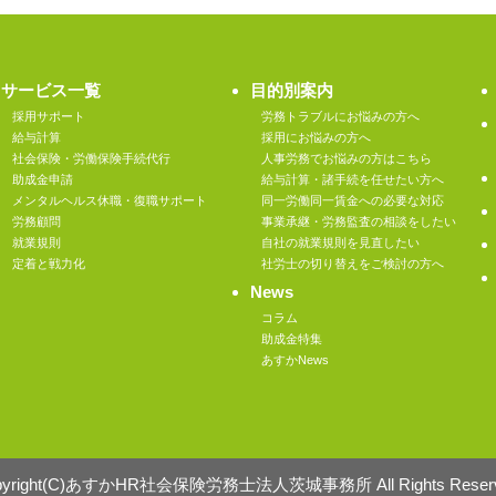
サービス一覧
目的別案内
採用サポート
労務トラブルにお悩みの方へ
給与計算
採用にお悩みの方へ
社会保険・労働保険手続代行
人事労務でお悩みの方はこちら
助成金申請
給与計算・諸手続を任せたい方へ
メンタルヘルス休職・復職サポート
同一労働同一賃金への必要な対応
労務顧問
事業承継・労務監査の相談をしたい
就業規則
自社の就業規則を見直したい
定着と戦力化
社労士の切り替えをご検討の方へ
News
コラム
助成金特集
あすかNews
pyright(C)あすかHR社会保険労務士法人茨城事務所 All Rights Reserv