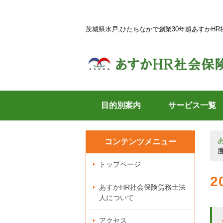
茨城県水戸,ひたちなかで創業30年超あすかH
目的別案内
サービス一覧
コンテンツメニュー
トップページ
あすかHR社会保険労務士法
人について
アクセス